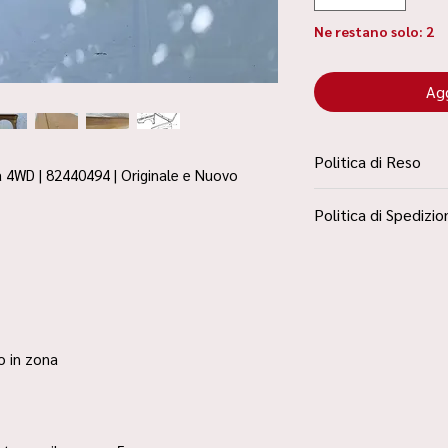
Ne restano solo: 2
Agg
Politica di Reso
a 4WD | 82440494 | Originale e Nuovo
La Politica Resi è con
Politica di Spedizio
Condizioni”
Spedizione Standard 
ro in zona