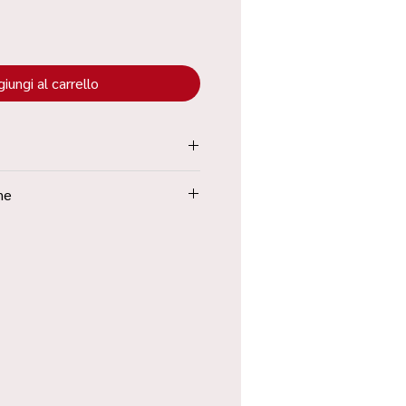
iungi al carrello
tenuta all’interno dei “Termini e
ne
Poste in 48h