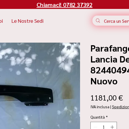
Chiamaci! 0782 37392
bi
Le Nostre Sedi
Parafang
Lancia De
82440494 
Nuovo
P
1181,00 €
IVA inclusa
|
Spedizio
Quantità
*