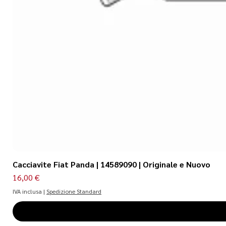
Cacciavite Fiat Panda | 14589090 | Originale e Nuovo
Prezzo
16,00 €
IVA inclusa
|
Spedizione Standard