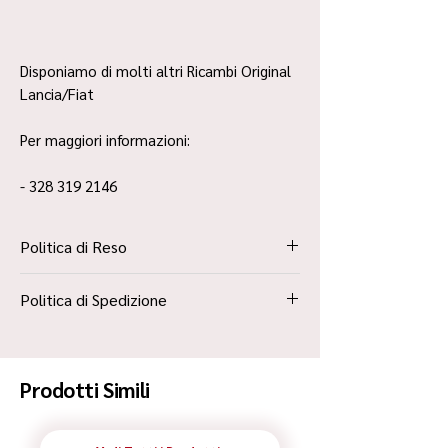
Disponiamo di molti altri Ricambi Original
Lancia/Fiat
Per maggiori informazioni:
- 328 319 2146
Politica di Reso
La Politica Resi è contenuta all’interno dei
Politica di Spedizione
“Termini e Condizioni”
Spedizione Standard Poste in 48h
Prodotti Simili