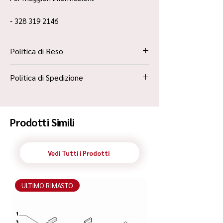
- 328 319 2146
Politica di Reso
La Politica Resi è contenuta all’interno dei
Politica di Spedizione
“Termini e Condizioni”
Spedizione Standard Poste in 48h
Prodotti Simili
Vedi Tutti i Prodotti
ULTIMO RIMASTO
ULTIMO RIMASTO