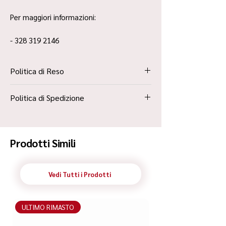
Per maggiori informazioni:
- 328 319 2146
Politica di Reso
La Politica Resi è contenuta all’interno dei
Politica di Spedizione
“Termini e Condizioni”
Spedizione Standard Poste in 48h
Prodotti Simili
Vedi Tutti i Prodotti
ULTIMO RIMASTO
ULTIMO RIMASTO