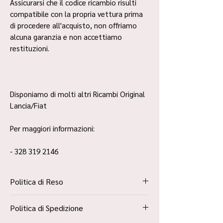
Assicurarsi che il codice ricambio risulti
compatibile con la propria vettura prima
di procedere all'acquisto, non offriamo
alcuna garanzia e non accettiamo
restituzioni.
Disponiamo di molti altri Ricambi Original
Lancia/Fiat
Per maggiori informazioni:
- 328 319 2146
Politica di Reso
La Politica Resi è contenuta all’interno dei
Politica di Spedizione
“Termini e Condizioni”