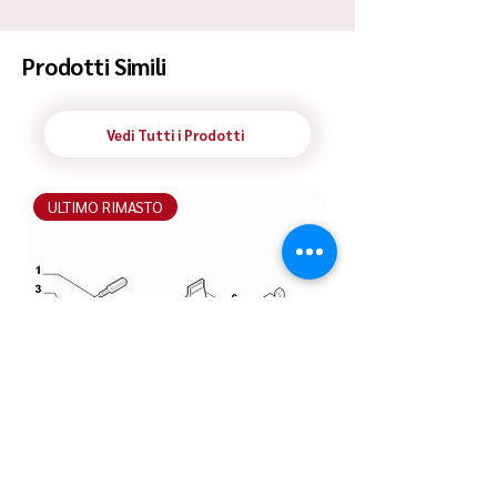
Spedizione Standard Poste in 48h
Prodotti Simili
Vedi Tutti i Prodotti
ULTIMO RIMASTO
ULTIMO RIMASTO