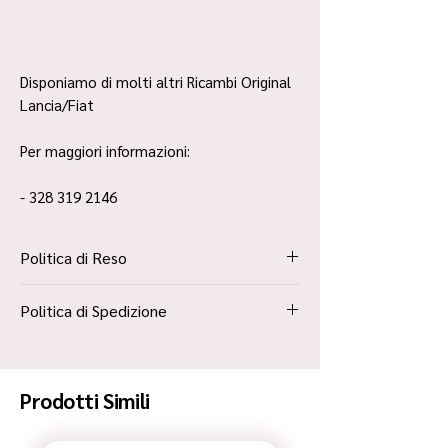
Disponiamo di molti altri Ricambi Original
Lancia/Fiat
Per maggiori informazioni:
- 328 319 2146
Politica di Reso
La Politica Resi è contenuta all’interno dei
Politica di Spedizione
“Termini e Condizioni”
Spedizione Standard Poste in 48h
Prodotti Simili