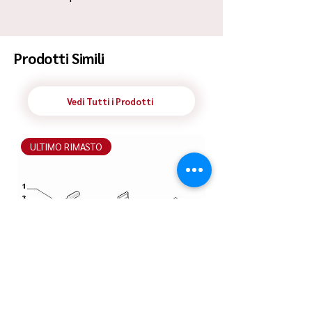
Spedizione Standard Poste in 48h
Prodotti Simili
Vedi Tutti i Prodotti
ULTIMO RIMASTO
ULTIMO RIMASTO