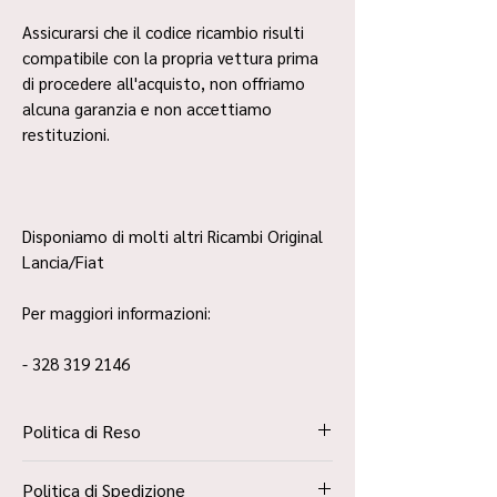
Assicurarsi che il codice ricambio risulti
compatibile con la propria vettura prima
di procedere all'acquisto, non offriamo
alcuna garanzia e non accettiamo
restituzioni.
Disponiamo di molti altri Ricambi Original
Lancia/Fiat
Per maggiori informazioni:
- 328 319 2146
Politica di Reso
La Politica Resi è contenuta all’interno dei
Politica di Spedizione
“Termini e Condizioni”