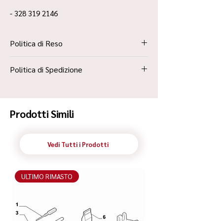
- 328 319 2146
Politica di Reso
La Politica Resi è contenuta all’interno dei
Politica di Spedizione
“Termini e Condizioni”
Spedizione Standard Poste in 48h
Prodotti Simili
Vedi Tutti i Prodotti
ULTIMO RIMASTO
ULTIMO RIMASTO