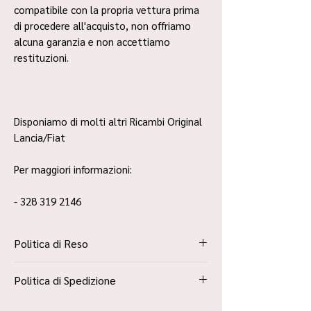
compatibile con la propria vettura prima
di procedere all'acquisto, non offriamo
alcuna garanzia e non accettiamo
restituzioni.
Disponiamo di molti altri Ricambi Original
Lancia/Fiat
Per maggiori informazioni:
- 328 319 2146
Politica di Reso
La Politica Resi è contenuta all’interno dei
Politica di Spedizione
“Termini e Condizioni”
Spedizione Standard Poste in 48h