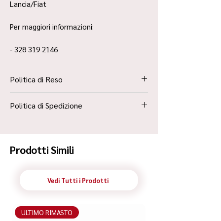
Lancia/Fiat
Per maggiori informazioni:
- 328 319 2146
Politica di Reso
La Politica Resi è contenuta all’interno dei
Politica di Spedizione
“Termini e Condizioni”
Spedizione Standard Poste in 48h
Prodotti Simili
Vedi Tutti i Prodotti
ULTIMO RIMASTO
ULTIMO RIMASTO