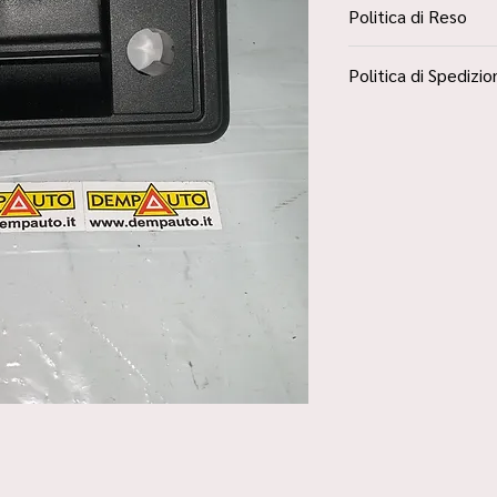
Politica di Reso
La Politica Resi è con
Politica di Spedizio
Condizioni”
Spedizione Standard 