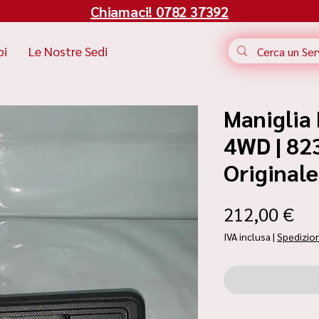
Chiamaci! 0782 37392
bi
Le Nostre Sedi
Maniglia 
4WD | 82
Original
Pr
212,00 €
IVA inclusa
|
Spedizio