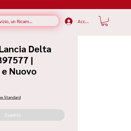
Accedi
Lancia Delta
397577 |
e e Nuovo
ezzo
ne Standard
Esaurito