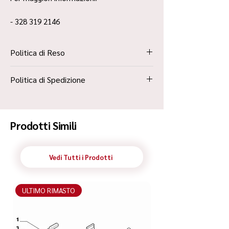
- 328 319 2146
Politica di Reso
La Politica Resi è contenuta all’interno dei
Politica di Spedizione
“Termini e Condizioni”
Spedizione Standard Poste in 48h
Prodotti Simili
Vedi Tutti i Prodotti
ULTIMO RIMASTO
ULTIMO RIMASTO