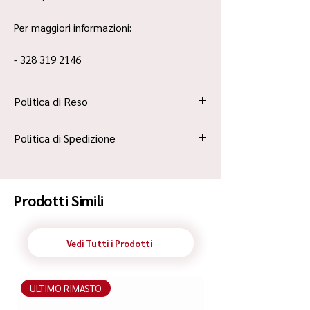
Per maggiori informazioni:
- 328 319 2146
Politica di Reso
La Politica Resi è contenuta all’interno dei
Politica di Spedizione
“Termini e Condizioni”
Spedizione Standard Poste in 48h
Prodotti Simili
Vedi Tutti i Prodotti
ULTIMO RIMASTO
ULTIMO RIMASTO