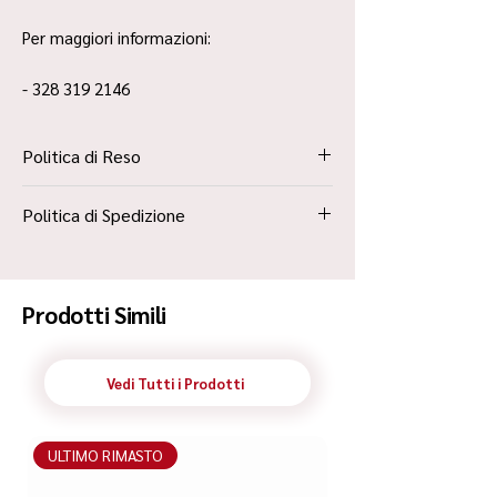
Per maggiori informazioni:
- 328 319 2146
Politica di Reso
La Politica Resi è contenuta all’interno dei
Politica di Spedizione
“Termini e Condizioni”
Spedizione Standard Poste in 48h
Prodotti Simili
Vedi Tutti i Prodotti
ULTIMO RIMASTO
ULTIMO RIMASTO