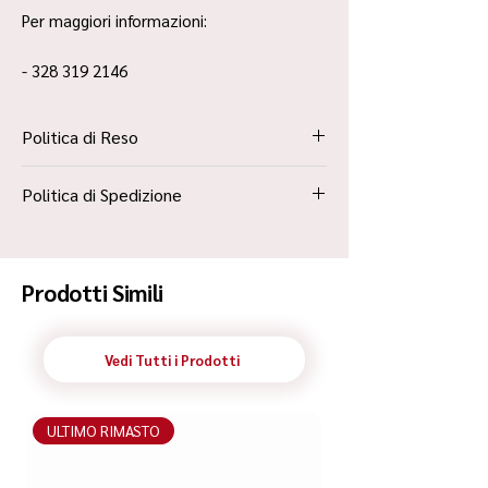
Per maggiori informazioni:
- 328 319 2146
Politica di Reso
La Politica Resi è contenuta all’interno dei
Politica di Spedizione
“Termini e Condizioni”
Spedizione Standard Poste in 48h
Prodotti Simili
Vedi Tutti i Prodotti
ULTIMO RIMASTO
ULTIMO RIMASTO