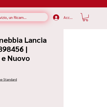
Accedi
inebbia Lancia
898456 |
e e Nuovo
ezzo
ne Standard