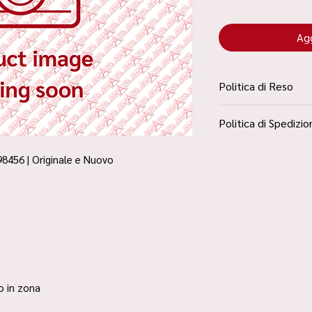
Agg
Politica di Reso
La Politica Resi è con
Politica di Spedizio
Condizioni”
Spedizione Standard 
98456 | Originale e Nuovo
ro in zona