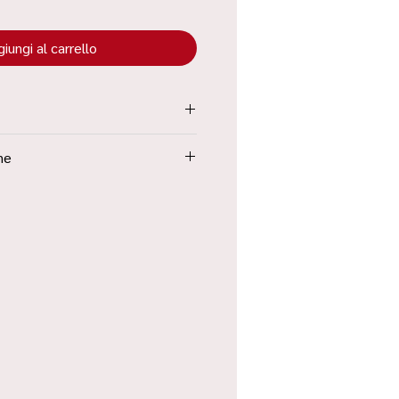
iungi al carrello
tenuta all’interno dei “Termini e
ne
Poste in 48h