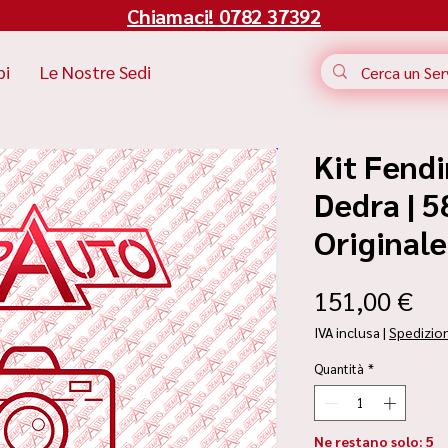
Chiamaci! 0782 37392
bi
Le Nostre Sedi
Kit Fend
Dedra | 5
Original
Pr
151,00 €
IVA inclusa
|
Spedizio
Quantità
*
Ne restano solo: 5