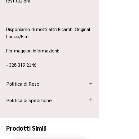
restituzioni.
Disponiamo di molti altri Ricambi Original
Lancia/Fiat
Per maggiori informazioni:
- 328 319 2146
Politica di Reso
La Politica Resi è contenuta all’interno dei
Politica di Spedizione
“Termini e Condizioni”
Spedizione Standard Poste in 48h
Prodotti Simili