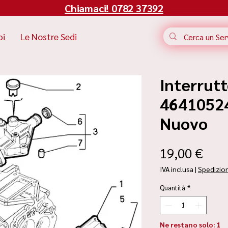
Chiamaci! 0782 37392
bi
Le Nostre Sedi
Interrutt
46410524 
Nuovo
Pre
19,00 €
IVA inclusa
|
Spedizio
Quantità
*
Ne restano solo: 1