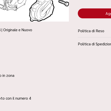
Agg
 | Originale e Nuovo
Politica di Reso
La Politica Resi è con
Politica di Spedizio
Condizioni”
Spedizione Standard 
ro in zona
 foto con il numero 4