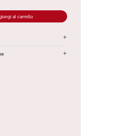
iungi al carrello
tenuta all’interno dei “Termini e
ne
Poste in 48h