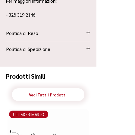
Per maggiori informazioni:
- 328 319 2146
Politica di Reso
La Politica Resi è contenuta all’interno dei
Politica di Spedizione
“Termini e Condizioni”
Spedizione Standard Poste in 48h
Prodotti Simili
Vedi Tutti i Prodotti
ULTIMO RIMASTO
ULTIMO RIMASTO