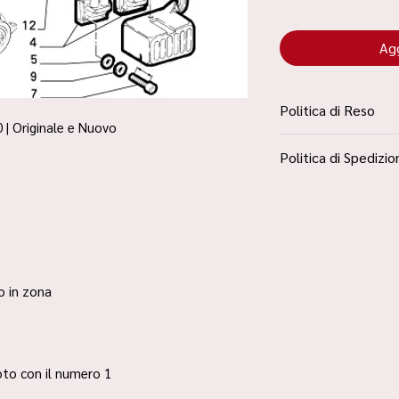
Agg
Politica di Reso
 | Originale e Nuovo
La Politica Resi è con
Politica di Spedizio
Condizioni”
Spedizione Standard 
ro in zona
 foto con il numero 1