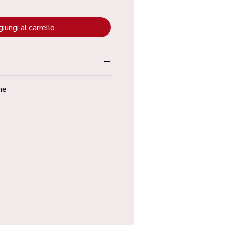
iungi al carrello
tenuta all’interno dei “Termini e
ne
Poste in 48h