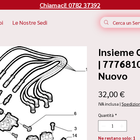
Chiamaci! 0782 37392
bi
Le Nostre Sedi
Insieme 
| 7776810
Nuovo
Pre
32,00 €
IVA inclusa
|
Spedizio
Quantità
*
Ne restano solo: 1