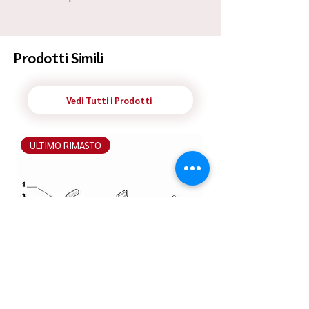
Spedizione Standard Poste in 48h
Prodotti Simili
Vedi Tutti i Prodotti
ULTIMO RIMASTO
ULTIMO RIMASTO