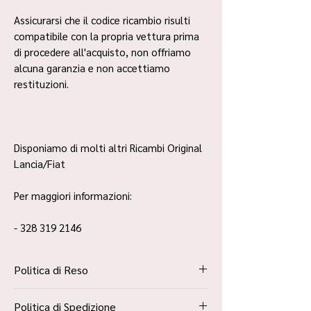
Assicurarsi che il codice ricambio risulti
compatibile con la propria vettura prima
di procedere all'acquisto, non offriamo
alcuna garanzia e non accettiamo
restituzioni.
Disponiamo di molti altri Ricambi Original
Lancia/Fiat
Per maggiori informazioni:
- 328 319 2146
Politica di Reso
La Politica Resi è contenuta all’interno dei
Politica di Spedizione
“Termini e Condizioni”