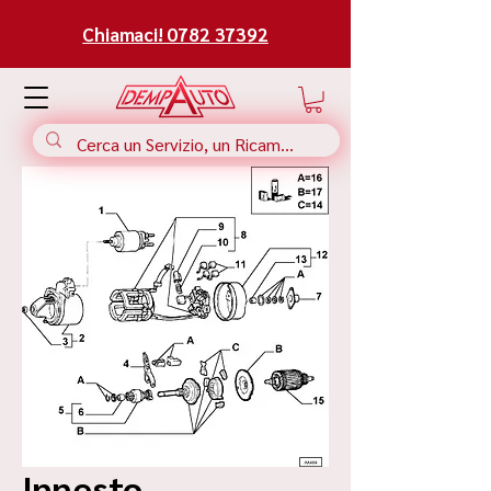
Chiamaci! 0782 37392
Innesto