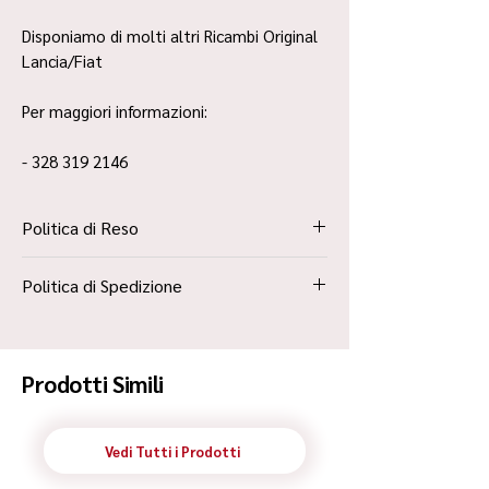
Disponiamo di molti altri Ricambi Original
Lancia/Fiat
Per maggiori informazioni:
- 328 319 2146
Politica di Reso
La Politica Resi è contenuta all’interno dei
Politica di Spedizione
“Termini e Condizioni”
Spedizione Standard Poste in 48h
Prodotti Simili
Vedi Tutti i Prodotti