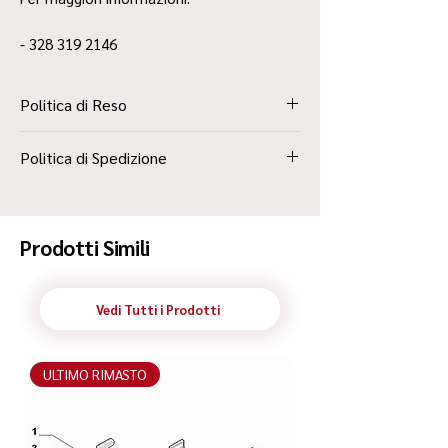
- 328 319 2146
Politica di Reso
La Politica Resi è contenuta all’interno dei
Politica di Spedizione
“Termini e Condizioni”
Spedizione Standard Poste in 48h
Prodotti Simili
Vedi Tutti i Prodotti
ULTIMO RIMASTO
ULTIMO RIMASTO