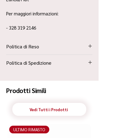
Per maggiori informazioni:
- 328 319 2146
Politica di Reso
La Politica Resi è contenuta all’interno dei
Politica di Spedizione
“Termini e Condizioni”
Spedizione Standard Poste in 48h
Prodotti Simili
Vedi Tutti i Prodotti
ULTIMO RIMASTO
ULTIMO RIMASTO