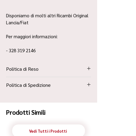
Disponiamo di molti altri Ricambi Original
Lancia/Fiat
Per maggiori informazioni:
- 328 319 2146
Politica di Reso
La Politica Resi è contenuta all’interno dei
Politica di Spedizione
“Termini e Condizioni”
Spedizione Standard Poste in 48h
Prodotti Simili
Vedi Tutti i Prodotti