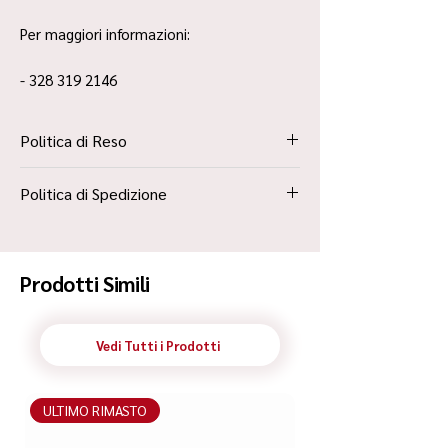
Per maggiori informazioni:
- 328 319 2146
Politica di Reso
La Politica Resi è contenuta all’interno dei
Politica di Spedizione
“Termini e Condizioni”
Spedizione Standard Poste in 48h
Prodotti Simili
Vedi Tutti i Prodotti
ULTIMO RIMASTO
ULTIMO RIMASTO