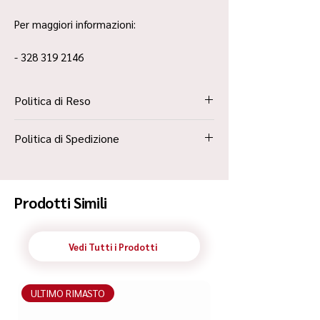
Per maggiori informazioni:
- 328 319 2146
Politica di Reso
La Politica Resi è contenuta all’interno dei
Politica di Spedizione
“Termini e Condizioni”
Spedizione Standard Poste in 48h
Prodotti Simili
Vedi Tutti i Prodotti
ULTIMO RIMASTO
ULTIMO RIMASTO