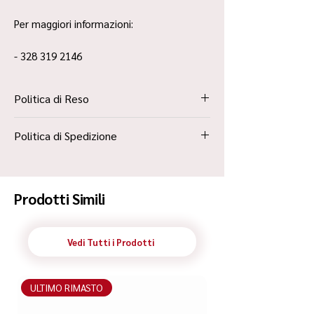
Per maggiori informazioni:
- 328 319 2146
Politica di Reso
La Politica Resi è contenuta all’interno dei
Politica di Spedizione
“Termini e Condizioni”
Spedizione Standard Poste in 48h
Prodotti Simili
Vedi Tutti i Prodotti
ULTIMO RIMASTO
ULTIMO RIMASTO