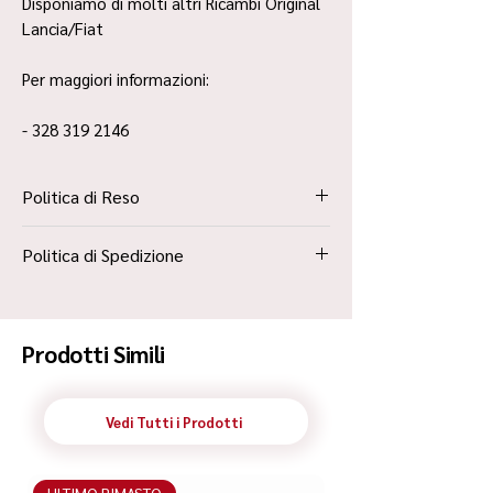
Disponiamo di molti altri Ricambi Original
Lancia/Fiat
Per maggiori informazioni:
- 328 319 2146
Politica di Reso
La Politica Resi è contenuta all’interno dei
Politica di Spedizione
“Termini e Condizioni”
Spedizione Standard Poste in 48h
Prodotti Simili
Vedi Tutti i Prodotti