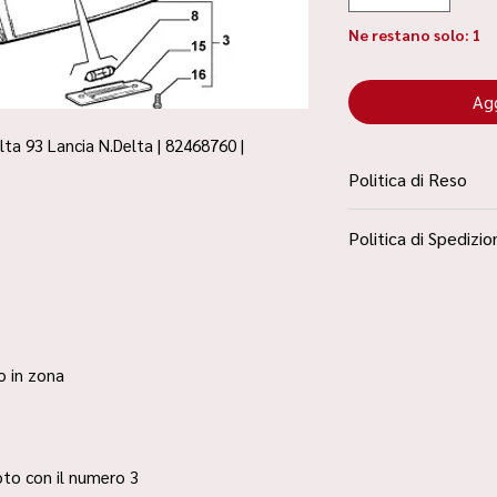
Ne restano solo: 1
Agg
ta 93 Lancia N.Delta | 82468760 |
Politica di Reso
La Politica Resi è con
Politica di Spedizio
Condizioni”
Spedizione Standard 
ro in zona
 foto con il numero 3