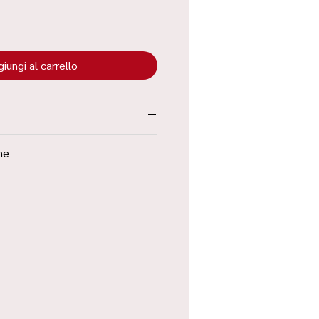
iungi al carrello
tenuta all’interno dei “Termini e
ne
Poste in 48h