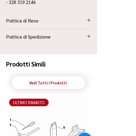
- 328 319 2146
Politica di Reso
La Politica Resi è contenuta all’interno dei
Politica di Spedizione
“Termini e Condizioni”
Spedizione Standard Poste in 48h
Prodotti Simili
Vedi Tutti i Prodotti
ULTIMO RIMASTO
ULTIMO RIMASTO