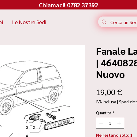
Chiamaci! 0782 37392
bi
Le Nostre Sedi
Fanale La
| 4640828
Nuovo
Pre
19,00 €
IVA inclusa
|
Spedizio
Quantità
*
Ne restano solo: 1