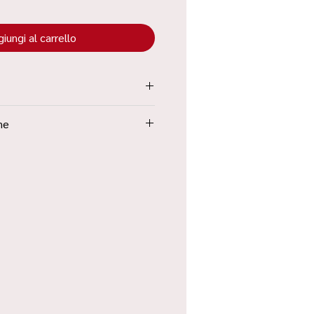
iungi al carrello
tenuta all’interno dei “Termini e
ne
Poste in 48h