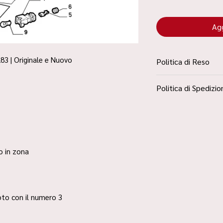
Agg
83 | Originale e Nuovo
Politica di Reso
La Politica Resi è con
Politica di Spedizio
Condizioni”
Spedizione Standard 
ro in zona
 foto con il numero 3