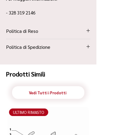
- 328 319 2146
Politica di Reso
La Politica Resi è contenuta all’interno dei
Politica di Spedizione
“Termini e Condizioni”
Spedizione Standard Poste in 48h
Prodotti Simili
Vedi Tutti i Prodotti
ULTIMO RIMASTO
ULTIMO RIMASTO