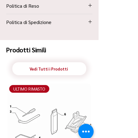
Politica di Reso
La Politica Resi è contenuta all’interno dei
Politica di Spedizione
“Termini e Condizioni”
Spedizione Standard Poste in 48h
Prodotti Simili
Vedi Tutti i Prodotti
ULTIMO RIMASTO
ULTIMO RIMASTO