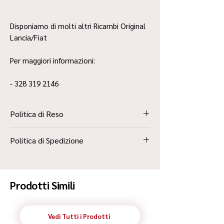
Disponiamo di molti altri Ricambi Original
Lancia/Fiat
Per maggiori informazioni:
- 328 319 2146
Politica di Reso
La Politica Resi è contenuta all’interno dei
Politica di Spedizione
“Termini e Condizioni”
Spedizione Standard Poste in 48h
Prodotti Simili
Vedi Tutti i Prodotti