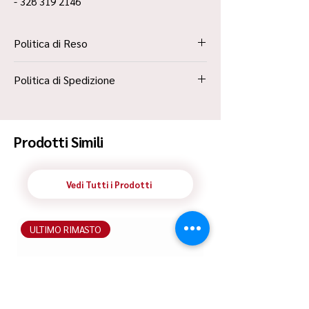
- 328 319 2146
Politica di Reso
La Politica Resi è contenuta all’interno dei
Politica di Spedizione
“Termini e Condizioni”
Spedizione Standard Poste in 48h
Prodotti Simili
Vedi Tutti i Prodotti
ULTIMO RIMASTO
ULTIMO RIMASTO