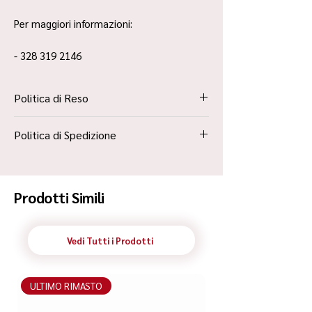
Per maggiori informazioni:
- 328 319 2146
Politica di Reso
La Politica Resi è contenuta all’interno dei
Politica di Spedizione
“Termini e Condizioni”
Spedizione Standard Poste in 48h
Prodotti Simili
Vedi Tutti i Prodotti
ULTIMO RIMASTO
ULTIMO RIMASTO