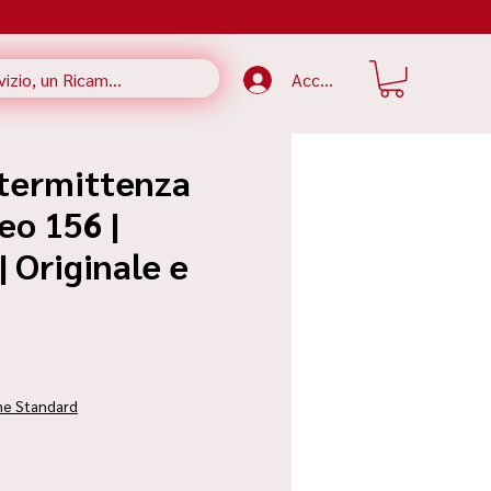
Accedi
ntermittenza
eo 156 |
 Originale e
zzo
ne Standard