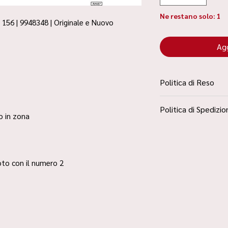
Ne restano solo: 1
156 | 9948348 | Originale e Nuovo
Agg
Politica di Reso
La Politica Resi è con
Politica di Spedizio
Condizioni”
ro in zona
Spedizione Standard 
 foto con il numero 2