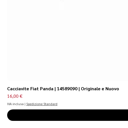
Cacciavite Fiat Panda | 14589090 | Originale e Nuovo
Prezzo
16,00 €
IVA inclusa
|
Spedizione Standard