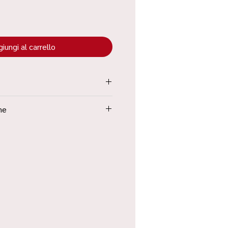
iungi al carrello
tenuta all’interno dei “Termini e
ne
Poste in 48h