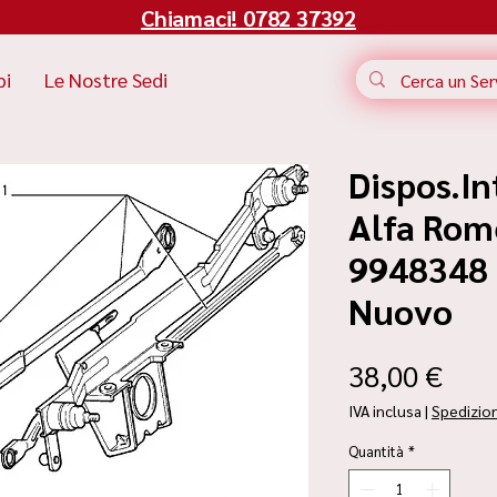
Chiamaci! 0782 37392
bi
Le Nostre Sedi
Dispos.I
Alfa Rom
9948348 |
Nuovo
Pre
38,00 €
IVA inclusa
|
Spedizio
Quantità
*