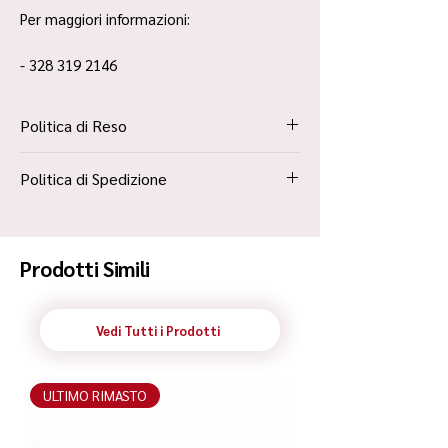
Per maggiori informazioni:
- 328 319 2146
Politica di Reso
La Politica Resi è contenuta all’interno dei
Politica di Spedizione
“Termini e Condizioni”
Spedizione Standard Poste in 48h
Prodotti Simili
Vedi Tutti i Prodotti
ULTIMO RIMASTO
ULTIMO RIMASTO