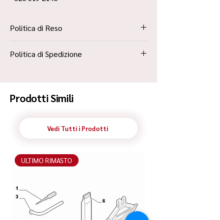
Politica di Reso
La Politica Resi è contenuta all’interno dei
Politica di Spedizione
“Termini e Condizioni”
Spedizione Standard Poste in 48h
Prodotti Simili
Vedi Tutti i Prodotti
ULTIMO RIMASTO
ULTIMO RIMASTO