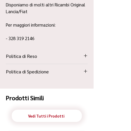
Disponiamo di molti altri Ricambi Original
Lancia/Fiat
Per maggiori informazioni:
- 328 319 2146
Politica di Reso
La Politica Resi è contenuta all’interno dei
Politica di Spedizione
“Termini e Condizioni”
Spedizione Standard Poste in 48h
Prodotti Simili
Vedi Tutti i Prodotti