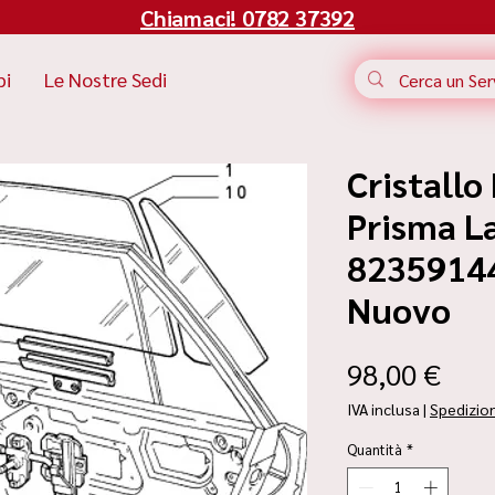
Chiamaci! 0782 37392
bi
Le Nostre Sedi
Cristallo
Prisma La
82359144 
Nuovo
Pre
98,00 €
IVA inclusa
|
Spedizio
Quantità
*