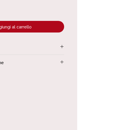
iungi al carrello
tenuta all’interno dei “Termini e
ne
Poste in 48h