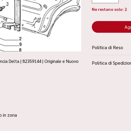
Ne restano solo: 2
Agg
Politica di Reso
La Politica Resi è con
ancia Delta | 82359144 | Originale e Nuovo
Politica di Spedizio
Condizioni”
Spedizione Standard 
ro in zona