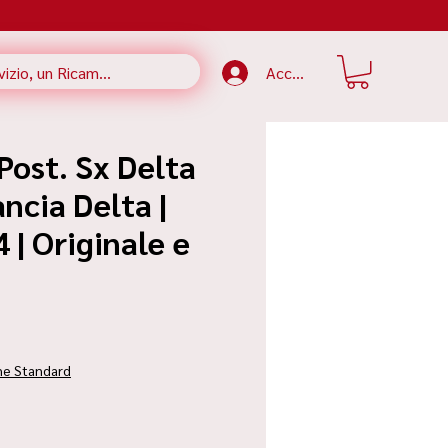
Accedi
 Post. Sx Delta
ncia Delta |
| Originale e
zzo
ne Standard