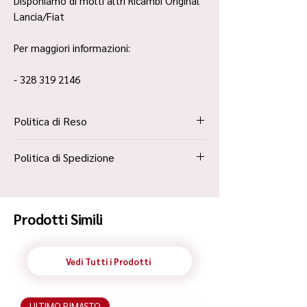
Disponiamo di molti altri Ricambi Original
Lancia/Fiat
Per maggiori informazioni:
- 328 319 2146
Politica di Reso
La Politica Resi è contenuta all’interno dei
Politica di Spedizione
“Termini e Condizioni”
Spedizione Standard Poste in 48h
Prodotti Simili
Vedi Tutti i Prodotti
ULTIMO RIMASTO
ULTIMO RIMASTO