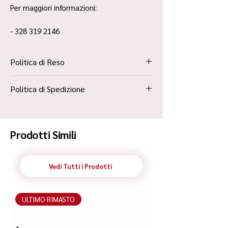
Per maggiori informazioni:
- 328 319 2146
Politica di Reso
La Politica Resi è contenuta all’interno dei
Politica di Spedizione
“Termini e Condizioni”
Spedizione Standard Poste in 48h
Prodotti Simili
Vedi Tutti i Prodotti
ULTIMO RIMASTO
ULTIMO RIMASTO