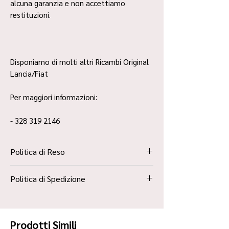
alcuna garanzia e non accettiamo
restituzioni.
Disponiamo di molti altri Ricambi Original
Lancia/Fiat
Per maggiori informazioni:
- 328 319 2146
Politica di Reso
La Politica Resi è contenuta all’interno dei
Politica di Spedizione
“Termini e Condizioni”
Spedizione Standard Poste in 48h
Prodotti Simili