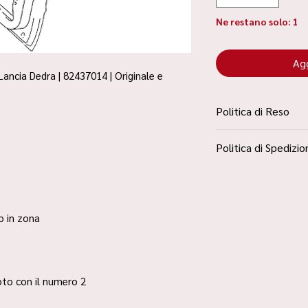
Ne restano solo: 1
Agg
Lancia Dedra | 82437014 | Originale e
Politica di Reso
La Politica Resi è con
Politica di Spedizio
Condizioni”
Spedizione Standard 
ro in zona
 foto con il numero 2