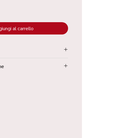
iungi al carrello
tenuta all’interno dei “Termini e
ne
Poste in 48h