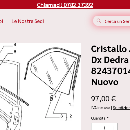
Chiamaci! 0782 37392
bi
Le Nostre Sedi
Cristallo
Dx Dedra 
82437014 
Nuovo
Pre
97,00 €
IVA inclusa
|
Spedizio
Quantità
*