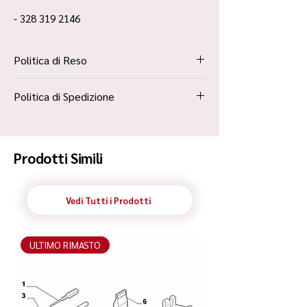
- 328 319 2146
Politica di Reso
La Politica Resi è contenuta all’interno dei
Politica di Spedizione
“Termini e Condizioni”
Spedizione Standard Poste in 48h
Prodotti Simili
Vedi Tutti i Prodotti
ULTIMO RIMASTO
ULTIMO RIMASTO