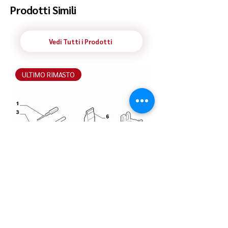
Prodotti Simili
Vedi Tutti i Prodotti
ULTIMO RIMASTO
ULTIMO RIMASTO
Cacciavite Fiat Panda | 14589090 |
Devioguidasgancio 