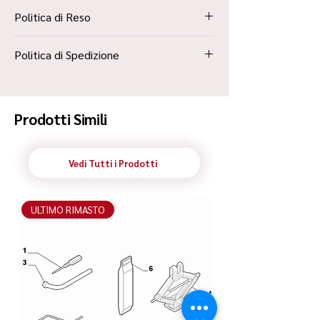
Politica di Reso
La Politica Resi è contenuta all’interno dei
Politica di Spedizione
“Termini e Condizioni”
Spedizione Standard Poste in 48h
Prodotti Simili
Vedi Tutti i Prodotti
ULTIMO RIMASTO
ULTIMO RIMASTO