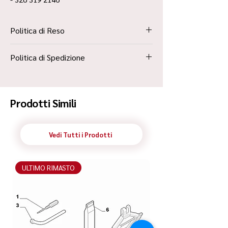
Politica di Reso
La Politica Resi è contenuta all’interno dei
Politica di Spedizione
“Termini e Condizioni”
Spedizione Standard Poste in 48h
Prodotti Simili
Vedi Tutti i Prodotti
ULTIMO RIMASTO
ULTIMO RIMASTO